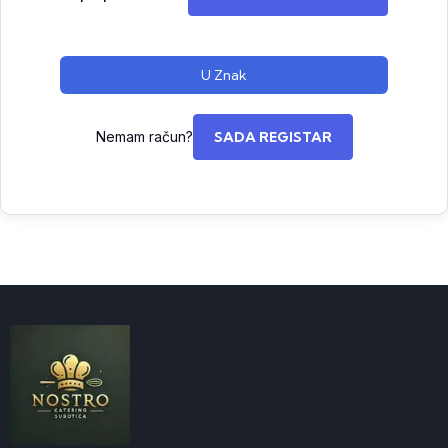
U Znak
Nemam račun?
SADA REGISTAR