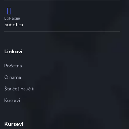
Lokacija
Subotica
Linkovi
Početna
O nama
Šta ćeš naučiti
Kursevi
Kursevi