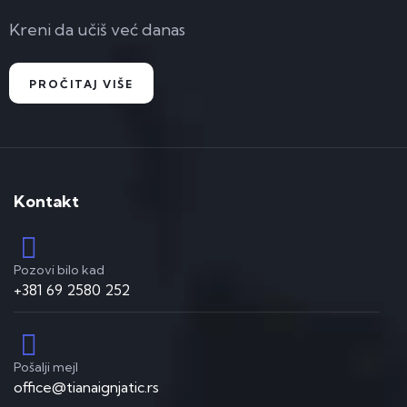
Kreni da učiš već danas
PROČITAJ VIŠE
Kontakt
Pozovi bilo kad
+381 69 2580 252
Pošalji mejl
office@tianaignjatic.rs