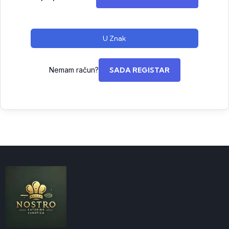
U Znak
Nemam račun?
SADA REGISTAR