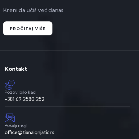
Kreni da učiš već danas
PROČITAJ VIŠE
Kontakt
Pozovi bilo kad
+381 69 2580 252
Pošalji mejl
office@tianaignjatic.rs