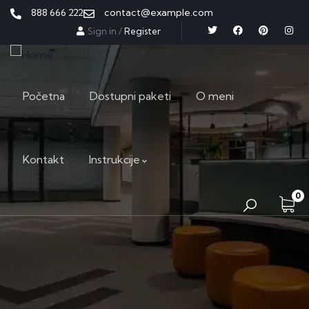
888 666 222
contact@example.com
Sign in
/
Register
Početna
Dostupni paketi
O meni
Kontakt
Instrukcije
0